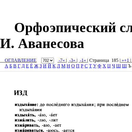
Орфоэпический слов
И. Аванесова
ОГЛАВЛЕНИЕ
-7«
|
-3«
|
-1«
| Cтраница 185 |
»+1
|
А
Б
В
Г
Д
Е
Ё
Ж
З
И
Й
К
Л
М
Н
О
П
Р
С
Т
У
Ф
Х
Ц
Ч
Ш
Щ
Ъ