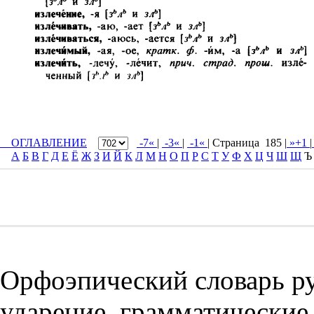
ОГЛАВЛЕНИЕ
-7«
|
-3«
|
-1«
| Cтраница 185 |
»+1
|
А
Б
В
Г
Д
Е
Ё
Ж
З
И
Й
К
Л
М
Н
О
П
Р
С
Т
У
Ф
Х
Ц
Ч
Ш
Щ
Ъ
Орфоэпический словарь ру
ударение, грамматические 