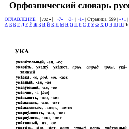
Орфоэпический словарь русск
ОГЛАВЛЕНИЕ
-7«
|
-3«
|
-1«
| Cтраница 599 |
»+1
|
А
Б
В
Г
Д
Е
Ё
Ж
З
И
Й
К
Л
М
Н
О
П
Р
С
Т
У
Ф
Х
Ц
Ч
Ш
Щ
Ъ