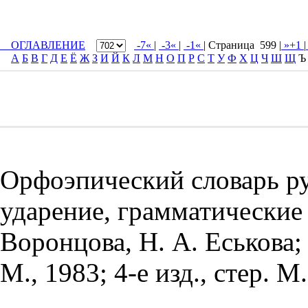
ОГЛАВЛЕНИЕ
-7«
|
-3«
|
-1«
| Cтраница 599 |
»+1
|
А
Б
В
Г
Д
Е
Ё
Ж
З
И
Й
К
Л
М
Н
О
П
Р
С
Т
У
Ф
Х
Ц
Ч
Ш
Щ
Ъ
Орфоэпический словарь ру
ударение, грамматические 
Воронцова, Н. А. Еськова; 
М., 1983; 4-е изд., стер. М